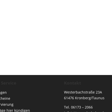
 Service
Kontakt
Westerbachstraße 23A
agen
61476 Kronberg/Taunus
cheine
rvierung
Tel. 06173 – 2066
räge hier kündigen