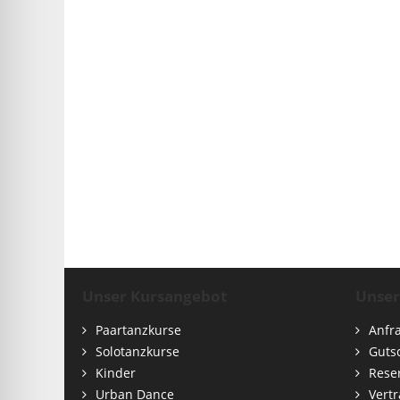
Unser Kursangebot
Unser
Paartanzkurse
Anfr
Solotanzkurse
Guts
Kinder
Rese
Urban Dance
Vert