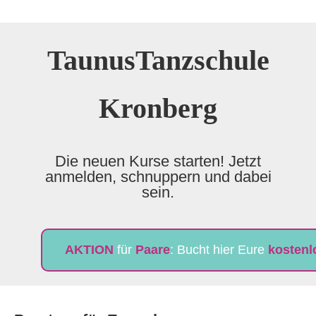
TaunusTanzschule
Kronberg
Die neuen Kurse starten! Jetzt
anmelden, schnuppern und dabei
sein.
AKTION
für
Paare
: Bucht hier Eure
kostenl