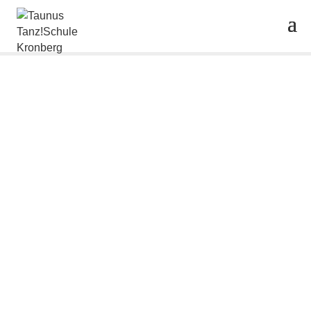
Tanzkurse für Erwachsene
o Schöne Momente mit dem Partner
o Bewegung & Abwechslung zum Alltag
o Nette Leute & neue Bekanntschaften
Buche JETZT in wenigen Klicks
Eure kostenlose Schupperstunde