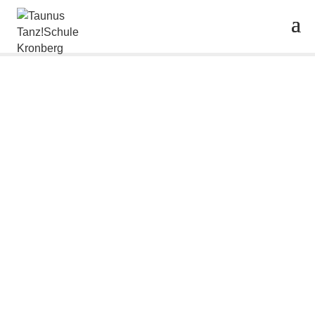
Tanzkurse für Erwachsene
o Schöne Momente mit dem Partner
o Bewegung & Abwechslung zum Alltag
o Nette Leute & neue Bekanntschaften
Buche JETZT in wenigen Klicks
Eure kostenlose Schupperstunde