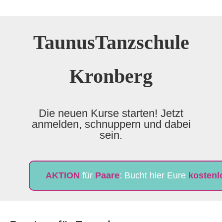
TaunusTanzschule
Kronberg
Die neuen Kurse starten! Jetzt
anmelden, schnuppern und dabei
sein.
AKTION
für
Paare
: Bucht hier Eure
kostenl